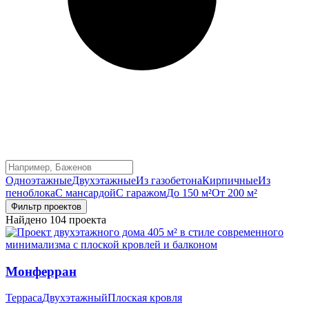
Одноэтажные
Двухэтажные
Из газобетона
Кирпичные
Из
пеноблока
С мансардой
С гаражом
До 150 м²
От 200 м²
Фильтр проектов
Найдено 104 проекта
Монферран
Терраса
Двухэтажный
Плоская кровля