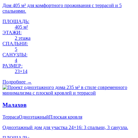
Дом 405 м² для комфортного проживания с террасой и 5
спальнями.
ПЛОЩАДЬ:
405 м²
ЭТАЖИ:
2 этажа
СПАЛЬНИ:
5
САНУЗЛЫ:
4
РАЗМЕР:
23×14
Подробнее →
Малахов
Терраса
Одноэтажный
Плоская кровля
Одноэтажный дом для участка 24×16: 3 спальни, 3 санузла.
ПЛОЩАДЬ: