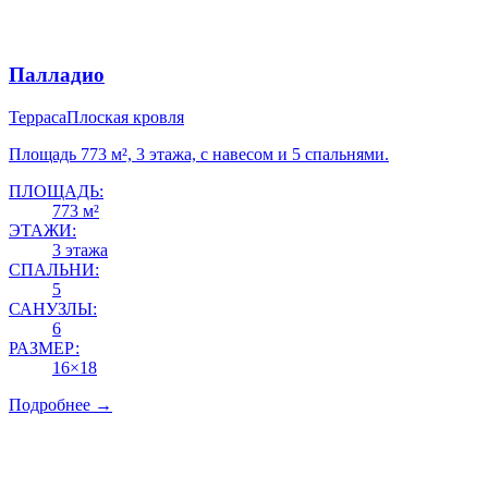
Палладио
Терраса
Плоская кровля
Площадь 773 м², 3 этажа, с навесом и 5 спальнями.
ПЛОЩАДЬ:
773 м²
ЭТАЖИ:
3 этажа
СПАЛЬНИ:
5
САНУЗЛЫ:
6
РАЗМЕР:
16×18
Подробнее →