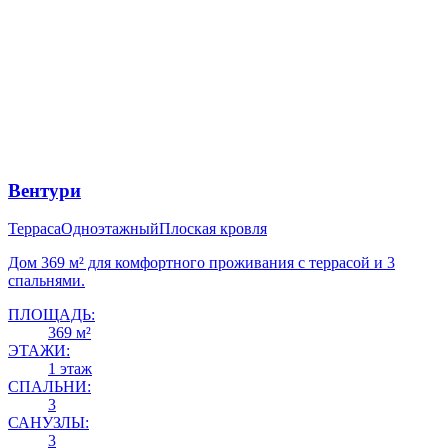
Вентури
Терраса
Одноэтажный
Плоская кровля
Дом 369 м² для комфортного проживания с террасой и 3
спальнями.
ПЛОЩАДЬ:
369 м²
ЭТАЖИ:
1 этаж
СПАЛЬНИ:
3
САНУЗЛЫ:
3