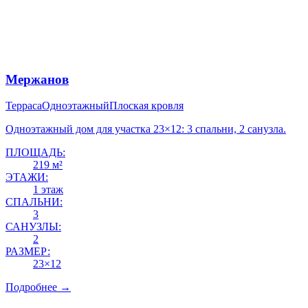
Мержанов
Терраса
Одноэтажный
Плоская кровля
Одноэтажный дом для участка 23×12: 3 спальни, 2 санузла.
ПЛОЩАДЬ:
219 м²
ЭТАЖИ:
1 этаж
СПАЛЬНИ:
3
САНУЗЛЫ:
2
РАЗМЕР:
23×12
Подробнее →