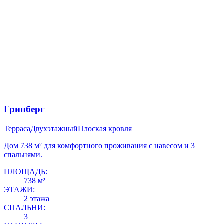
Гринберг
Терраса
Двухэтажный
Плоская кровля
Дом 738 м² для комфортного проживания с навесом и 3
спальнями.
ПЛОЩАДЬ:
738 м²
ЭТАЖИ:
2 этажа
СПАЛЬНИ:
3