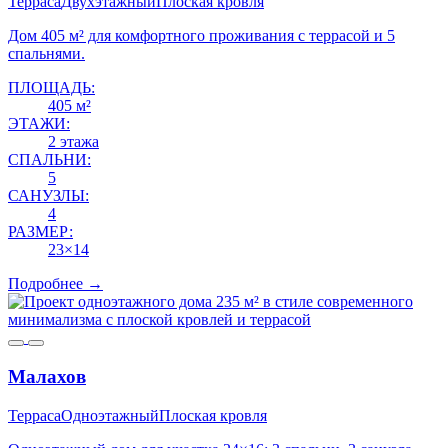
Терраса
Двухэтажный
Плоская кровля
Дом 405 м² для комфортного проживания с террасой и 5
спальнями.
ПЛОЩАДЬ:
405 м²
ЭТАЖИ:
2 этажа
СПАЛЬНИ:
5
САНУЗЛЫ:
4
РАЗМЕР:
23×14
Подробнее →
Малахов
Терраса
Одноэтажный
Плоская кровля