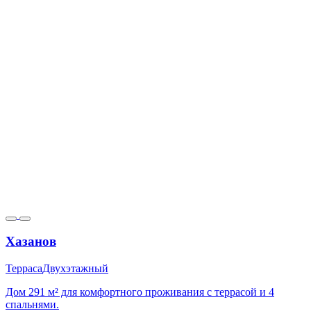
Хазанов
Терраса
Двухэтажный
Дом 291 м² для комфортного проживания с террасой и 4
спальнями.