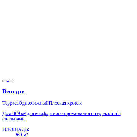
Вентури
Терраса
Одноэтажный
Плоская кровля
Дом 369 м² для комфортного проживания с террасой и 3
спальнями.
ПЛОЩАДЬ:
369 м²