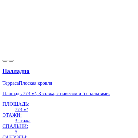
Палладио
Терраса
Плоская кровля
Площадь 773 м², 3 этажа, с навесом и 5 спальнями.
ПЛОЩАДЬ:
773 м²
ЭТАЖИ:
3 этажа
СПАЛЬНИ:
5
САНУЗЛЫ: