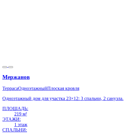
Мержанов
Терраса
Одноэтажный
Плоская кровля
Одноэтажный дом для участка 23×12: 3 спальни, 2 санузла.
ПЛОЩАДЬ:
219 м²
ЭТАЖИ:
1 этаж
СПАЛЬНИ: