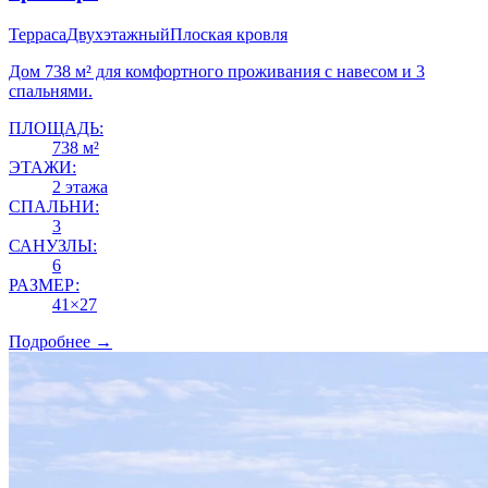
Терраса
Двухэтажный
Плоская кровля
Дом 738 м² для комфортного проживания с навесом и 3
спальнями.
ПЛОЩАДЬ:
738 м²
ЭТАЖИ:
2 этажа
СПАЛЬНИ:
3
САНУЗЛЫ:
6
РАЗМЕР:
41×27
Подробнее →