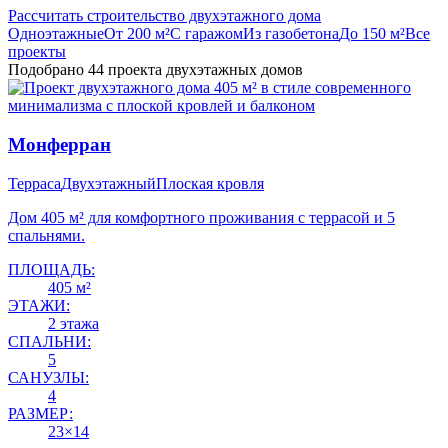
Рассчитать строительство двухэтажного дома
Одноэтажные
От 200 м²
С гаражом
Из газобетона
До 150 м²
Все
проекты
Подобрано 44 проекта двухэтажных домов
Монферран
Терраса
Двухэтажный
Плоская кровля
Дом 405 м² для комфортного проживания с террасой и 5
спальнями.
ПЛОЩАДЬ:
405 м²
ЭТАЖИ:
2 этажа
СПАЛЬНИ:
5
САНУЗЛЫ:
4
РАЗМЕР:
23×14