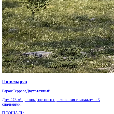
Пономарев
Гараж
Терраса
Двухэтажный
Дом 278 м² для комфортного проживания с гаражом и 3
спальнями.
ПЛОЩАДЬ: