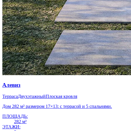
Алевиз
Терраса
Двухэтажный
Плоская кровля
Дом 282 м² размером 17×13: с террасой и 5 спальнями.
ПЛОЩАДЬ:
282 м²
ЭТАЖИ: