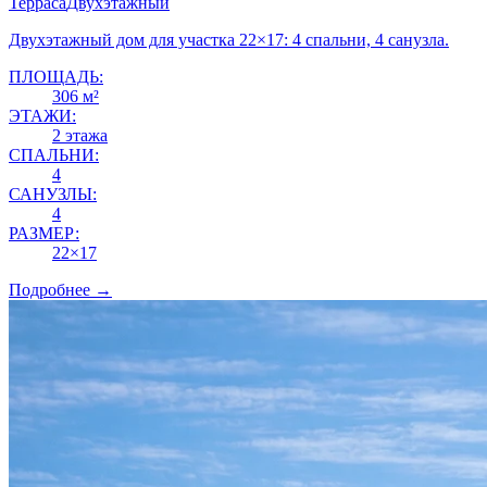
Терраса
Двухэтажный
Двухэтажный дом для участка 22×17: 4 спальни, 4 санузла.
ПЛОЩАДЬ:
306 м²
ЭТАЖИ:
2 этажа
СПАЛЬНИ:
4
САНУЗЛЫ:
4
РАЗМЕР:
22×17
Подробнее →