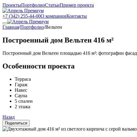
Проекты
Портфолио
Статьи
Пример проекта
+7 (342) 255-44-00
О компании
Контакты
Главная
/
Портфолио
/
Вельтен
Построенный дом Вельтен 416 м²
Построенный дом Вельтен площадью 416 м²: фотографии фасад
Особенности проекта
Терраса
Гараж
Навес
Сауна
5 спален
2 этажа
Назад
Поделиться