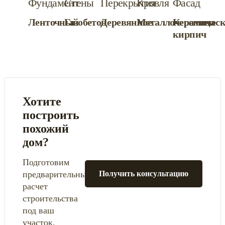
Фундамент
Стены
Перекрытия
Кровля
Фасад
Ленточный
Газобетон
Деревянное
Металлочерепица
Керамичес
кирпич
Хотите
построить
похожий
дом?
Подготовим
предварительный
Получить консультацию
расчет
строительства
под ваш
участок,